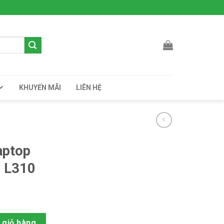
KHUYẾN MÃI
LIÊN HỆ
aptop
e L310
Satellite L310 số lượng
 giỏ hàng