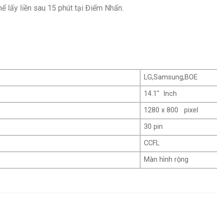
ể lấy liền sau 15 phút tại Điểm Nhấn.
LG,Samsung,BOE
14.1″ Inch
1280 x 800 pixel
30 pin
CCFL
Màn hình rộng