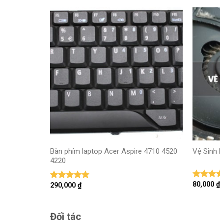
+
+
Bàn phím laptop Acer Aspire 4710 4520
Vệ Sinh 
4220
80,000
₫
290,000
₫
Được x
Được xếp
hạng
5
hạng
5
5
sao
sao
Đối tác