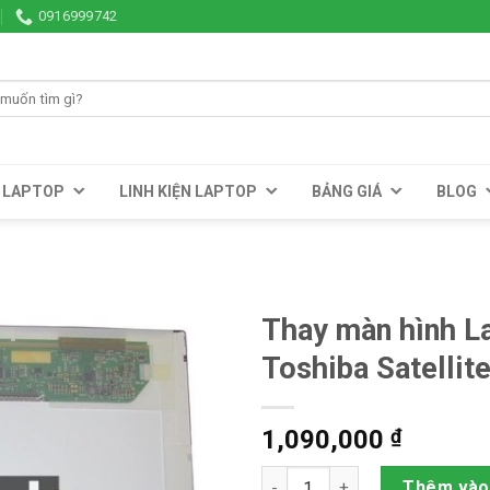
0916999742
LAPTOP
LINH KIỆN LAPTOP
BẢNG GIÁ
BLOG
Thay màn hình L
Toshiba Satellit
1,090,000
₫
Thay màn hình Laptop Toshiba 
Thêm vào