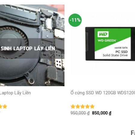
-11%
+
Laptop Lấy Liền
Ổ cứng SSD WD 120GB WDS12
950,000
₫
850,000
₫
ếp
Được xếp
5
hạng
5
5
sao
F