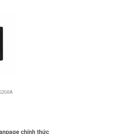
0G2G0A
anpage chính thức